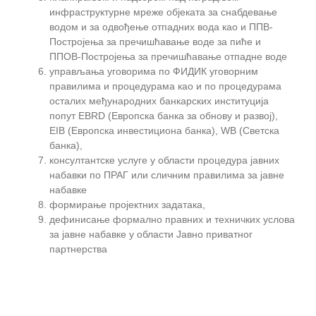
инфраструктурне мреже објеката за снабдевање
водом и за одвођење отпадних вода као и ППВ-
Постројења за пречишћавање воде за пиће и
ППОВ-Постројења за пречишћавање отпадне воде
управљања уговорима по ФИДИК уговорним
правилима и процедурама као и по процедурама
осталих међународних банкарских институција
попут EBRD (Европска банка за обнову и развој),
EIB (Европска инвестициона банка), WB (Светска
банка),
консултантске услуге у области процедура јавних
набавки по ПРАГ или сличним правилима за јавне
набавке
формирање пројектних задатака,
дефинисање формално правних и техничких услова
за јавне набавке у области Јавно приватног
партнерства