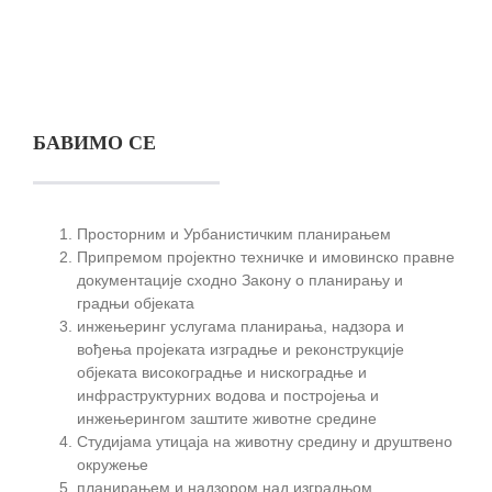
БАВИМО СЕ
Просторним и Урбанистичким планирањем
Припремом пројектно техничке и имовинско правне
документације сходно Закону о планирању и
градњи објеката
инжењеринг услугама планирања, надзора и
вођења пројеката изградње и реконструкције
објеката високоградње и нискоградње и
инфраструктурних водова и постројења и
инжењерингом заштите животне средине
Студијама утицаја на животну средину и друштвено
окружење
планирањем и надзором над изградњом